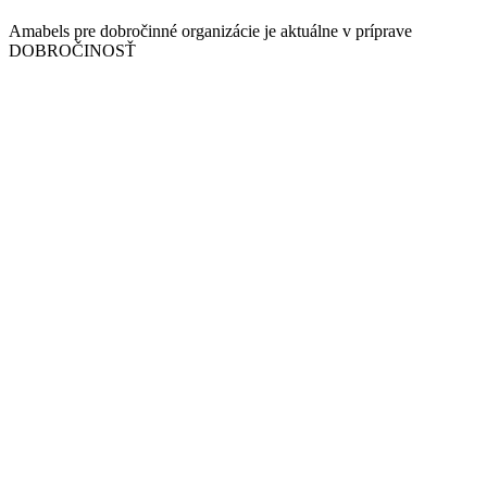
Amabels pre dobročinné organizácie je aktuálne v príprave
DOBROČINOSŤ
Nevyhnutné
Tieto súbory
cookie nie sú
voliteľné. Sú
potrebné pre
fungovanie
webovej
stránky.
Štatistiky
Aby sme
mohli
zlepšiť
funkčnosť
a štruktúru
webovej
stránky na