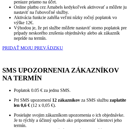
peniaze priamo na účet.
základe
Online platbu cez Amabels kedykoľvek aktivovať a môžete ju
spôsobu
nastaviť na ľubovoľné služby.
používania
Aktivácia funkcie zahŕňa veľmi nízky ročný poplatok vo
webovej
výške 12€.
stránky.
Výhodou je, že pri službe môžete nastaviť storno poplatok pre
prípady neskorého zrušenia objednávky alebo ak zákazník
nepríde na termín.
Používateľská
PRIDAŤ MOJU PREVÁDZKU
spokojnosť
Aby naša
stránka počas
vašej návštevy
SMS UPOZORNENIA ZÁKAZNÍKOV
fungovala čo
najlepšie. Ak
NA TERMÍN
tieto súbory
cookie
Poplatok 0.05 € za jednu SMS.
odmietnete,
niektoré
Pri SMS upozornení
12 zákazníkov
za SMS službu
zaplatíte
funkcie z
len
0,6 €
(12 x 0,05 €).
webovej
stránky zmiznú.
Posielajte svojim zákazníkom upozornenia o ich objednávke.
Je to rýchly a účinný spôsob ako pripomenúť klientovi jeho
termín.