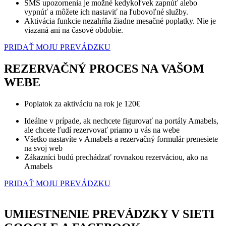
Marketing
SMS upozornenia je možné kedykoľvek zapnúť alebo
vypnúť a môžete ich nastaviť na ľubovoľné služby.
Zdieľaním
Aktivácia funkcie nezahŕňa žiadne mesačné poplatky. Nie je
svojich
viazaná ani na časové obdobie.
záujmov a
správania
PRIDAŤ MOJU PREVÁDZKU
počas návštevy
našej stránky
REZERVAČNÝ PROCES NA VAŠOM
zvyšujete šancu
na zobrazenie
WEBE
kvalitnejšie
prispôsobeného
obsahu a
Poplatok za aktiváciu na rok je 120€
ponúk.
Ideálne v prípade, ak nechcete figurovať na portály Amabels,
ale chcete ľudí rezervovať priamo u vás na webe
Všetko nastavíte v Amabels a rezervačný formulár prenesiete
na svoj web
Zákazníci budú prechádzať rovnakou rezerváciou, ako na
Amabels
PRIDAŤ MOJU PREVÁDZKU
UMIESTNENIE PREVÁDZKY V SIETI