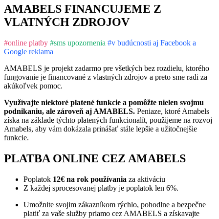
AMABELS FINANCUJEME Z
VLATNÝCH ZDROJOV
#online platby
#sms upozornenia
#v budúcnosti aj Facebook a
Google reklama
Nevyhnutné
AMABELS je projekt zadarmo pre všetkých bez rozdielu, ktorého
Tieto súbory
fungovanie je financované z vlastných zdrojov a preto sme radi za
cookie nie sú
akúkoľvek pomoc.
voliteľné. Sú
potrebné pre
Využívajte niektoré platené funkcie a pomôžte nielen svojmu
fungovanie
podnikaniu, ale zároveň aj AMABELS.
Peniaze, ktoré Amabels
webovej
získa na základe týchto platených funkcionalít, použijeme na rozvoj
stránky.
Amabels, aby vám dokázala prinášať stále lepšie a užitočnejšie
funkcie.
Štatistiky
PLATBA ONLINE CEZ AMABELS
Aby sme
mohli
Poplatok
12€ na rok používania
za aktiváciu
zlepšiť
Z každej sprocesovanej platby je poplatok len 6%.
funkčnosť
a štruktúru
Umožnite svojim zákazníkom rýchlo, pohodlne a bezpečne
webovej
platiť za vaše služby priamo cez AMABELS a získavajte
stránky na